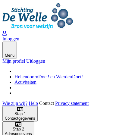
Inloggen
Menu
Mijn profiel
Uitloggen
HellendoornDoet! en WierdenDoet!
Activiteiten
Wie zijn wij?
Help
Contact
Privacy statement
Stap 1
Contactgegevens
Stap 2
Adresgegevens