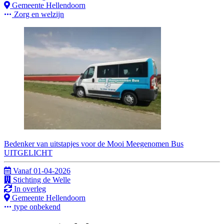
Gemeente Hellendoorn
Zorg en welzijn
Bedenker van uitstapjes voor de Mooi Meegenomen Bus
UITGELICHT
Vanaf 01-04-2026
Stichting de Welle
In overleg
Gemeente Hellendoorn
type onbekend