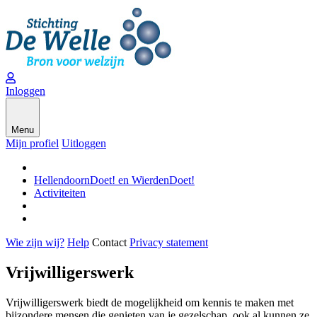
Inloggen
Menu
Mijn profiel
Uitloggen
HellendoornDoet! en WierdenDoet!
Activiteiten
Wie zijn wij?
Help
Contact
Privacy statement
Vrijwilligerswerk
Vrijwilligerswerk biedt de mogelijkheid om kennis te maken met
bijzondere mensen die genieten van je gezelschap, ook al kunnen ze