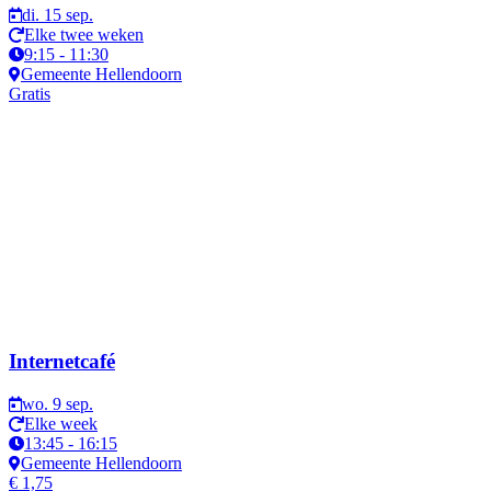
di. 15 sep.
Elke twee weken
9:15 - 11:30
Gemeente Hellendoorn
Gratis
Internetcafé
wo. 9 sep.
Elke week
13:45 - 16:15
Gemeente Hellendoorn
€ 1,75