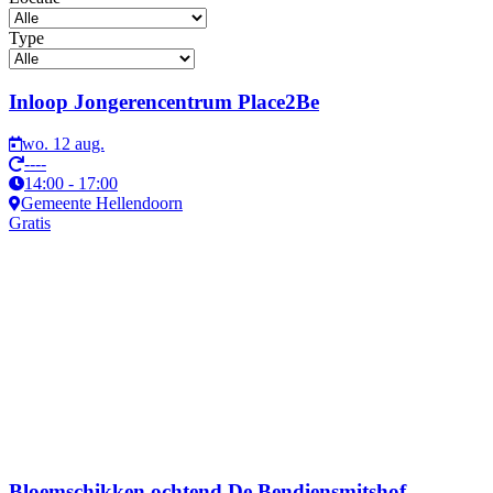
Type
Activiteiten
Inloop Jongerencentrum Place2Be
wo. 12 aug.
----
14:00 - 17:00
Gemeente Hellendoorn
Gratis
Bloemschikken ochtend De Bendiensmitshof